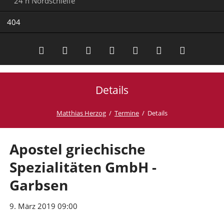
24 h Nordschleife
404
Details
Facebook
Twitter
Youtube
Xing
Podcast
Amazon
Pinterest
Matthias Herzog
Termine
Details
Apostel griechische
Spezialitäten GmbH -
Garbsen
9. März 2019 09:00